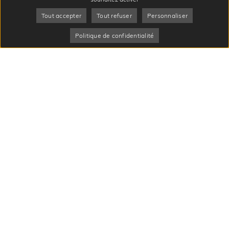
Tout accepter
Tout refuser
Personnaliser
Politique de confidentialité
CONTACT
Communauté d’agglomération Roissy Pays de France
6 bis avenue Charles de Gaulle
95700 Roissy-en-France
France
01 34 29 03 06
Nous contacter
LES NEWSLETTERS
Je m'inscris
à la newsletter
SUIVEZ-NOUS